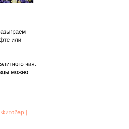
разыграем
афте или
элитного чая:
азцы можно
 Фитобар |