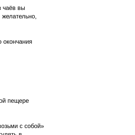
з чаёв вы
, желательно,
о окончания
ной пещере
возьми с собой»
гулять в